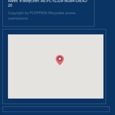
Adres e-doręczeń: AE:PL-51328-56384-DIEAJ-
20
Copyright by PCPPPiDN Wszystkie prawa
zastrzeżone.
.