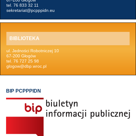
67-200 Głogów
tel. 76 833 32 11
sekretariat@pcpppidn.eu
BIBLIOTEKA
ul. Jedności Robotniczej 10
67-200 Głogów
tel. 76 727 25 98
glogow@dbp.wroc.pl
BIP PCPPPIDN