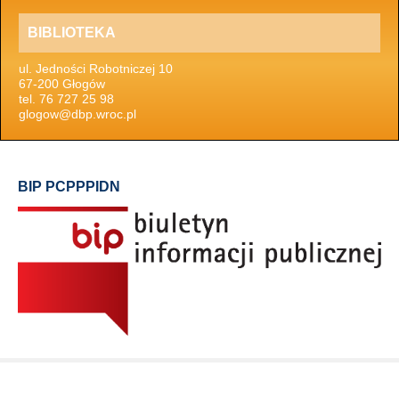
BIBLIOTEKA
ul. Jedności Robotniczej 10
67-200 Głogów
tel. 76 727 25 98
glogow@dbp.wroc.pl
BIP PCPPPIDN