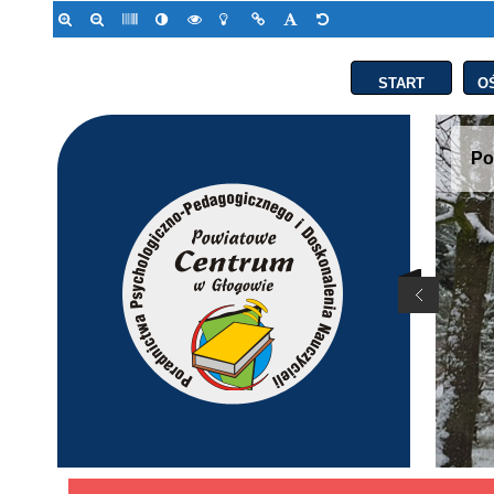
START
O
Po