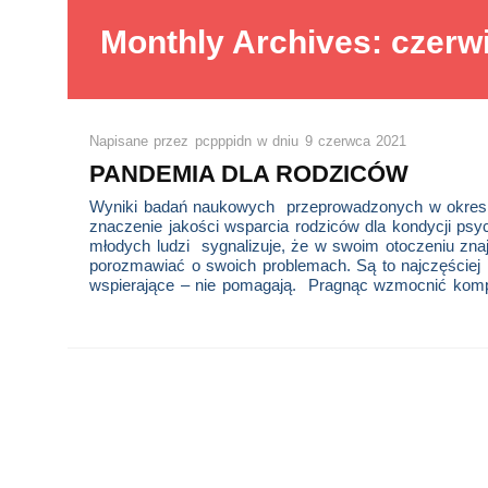
Monthly Archives: czerw
Napisane przez
pcpppidn
w dniu
9 czerwca 2021
PANDEMIA DLA RODZICÓW
Wyniki badań naukowych przeprowadzonych w okresi
znaczenie jakości wsparcia rodziców dla kondycji ps
młodych ludzi sygnalizuje, że w swoim otoczeniu zna
porozmawiać o swoich problemach. Są to najczęściej 
wspierające – nie pomagają. Pragnąc wzmocnić kom