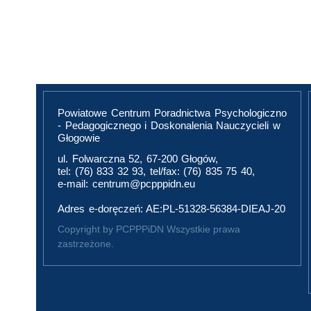
Powiatowe Centrum Poradnictwa Psychologiczno
- Pedagogicznego i Doskonalenia Nauczycieli w
Głogowie
ul. Folwarczna 52, 67-200 Głogów,
tel: (76) 833 32 93, tel/fax: (76) 835 75 40,
e-mail: centrum@pcpppidn.eu
Adres e-doręczeń: AE:PL-51328-56384-DIEAJ-20
Copyright by PCPPPiDN Wszystkie prawa
zastrzeżone.