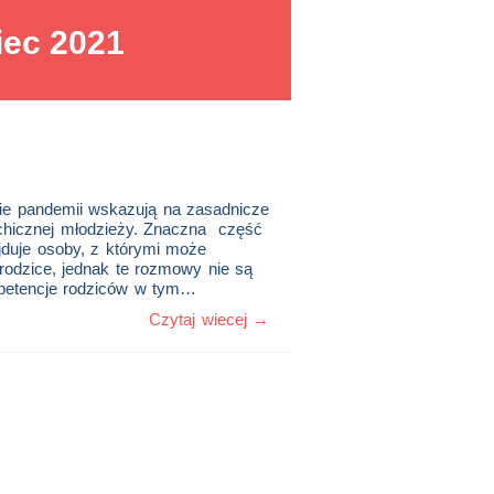
iec 2021
e pandemii wskazują na zasadnicze
ychicznej młodzieży. Znaczna część
jduje osoby, z którymi może
rodzice, jednak te rozmowy nie są
petencje rodziców w tym…
Czytaj wiecej →